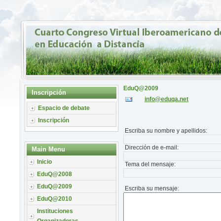
EduQ@2009
Inscripción
info@eduqa.net
Espacio de debate
Inscripción
Escriba su nombre y apellidos:
Dirección de e-mail:
Main Menu
Inicio
Tema del mensaje:
EduQ@2008
EduQ@2009
Escriba su mensaje:
EduQ@2010
Instituciones